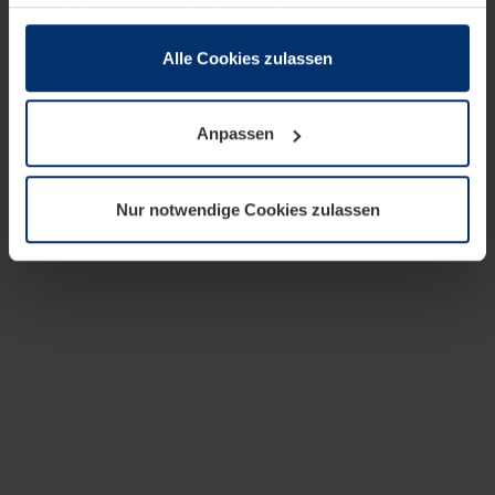
zusammen, die Sie ihnen bereitgestellt haben oder die
sie im Rahmen Ihrer Nutzung der Dienste gesammelt
haben.
Alle Cookies zulassen
Rechtlich können wir Cookies auf Ihrem Gerät speichern,
wenn diese für den Betrieb dieser Seite unbedingt
Anpassen
notwendig sind. Für alle anderen Cookie-Typen benötigen
wir Ihre Erlaubnis. Ihre Einwilligung können Sie jederzeit
in der Cookie-Erläuterung auf der Seite
Nur notwendige Cookies zulassen
Datenschutzerklärung
unserer Website ändern oder
widerrufen.