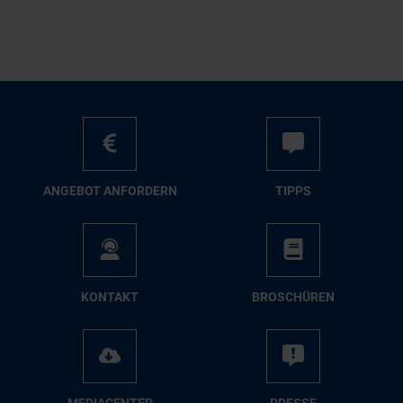
AN­GE­BOT AN­FOR­DERN
TIPPS
KON­TAKT
BRO­SCHÜ­REN