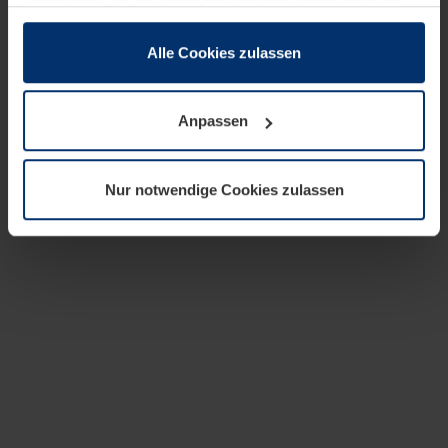
zusammen, die Sie ihnen bereitgestellt haben oder die
sie im Rahmen Ihrer Nutzung der Dienste gesammelt
haben.
Alle Cookies zulassen
Rechtlich können wir Cookies auf Ihrem Gerät speichern,
wenn diese für den Betrieb dieser Seite unbedingt
Anpassen
notwendig sind. Für alle anderen Cookie-Typen benötigen
wir Ihre Erlaubnis. Ihre Einwilligung können Sie jederzeit
in der Cookie-Erläuterung auf der Seite
Nur notwendige Cookies zulassen
Datenschutzerklärung
unserer Website ändern oder
widerrufen.