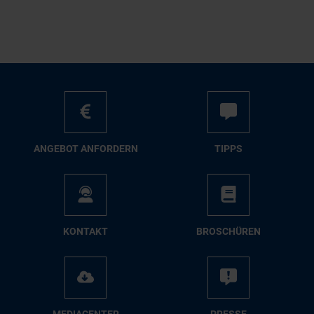
AN­GE­BOT AN­FOR­DERN
TIPPS
KON­TAKT
BRO­SCHÜ­REN