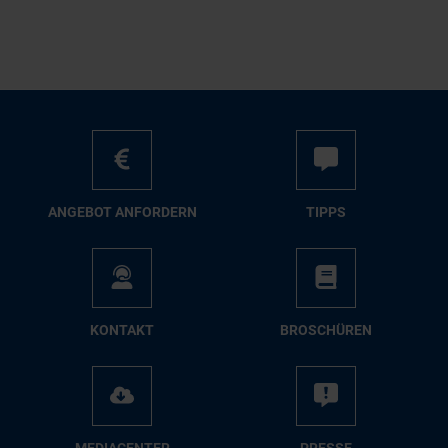
AN­GE­BOT AN­FOR­DERN
TIPPS
KON­TAKT
BRO­SCHÜ­REN