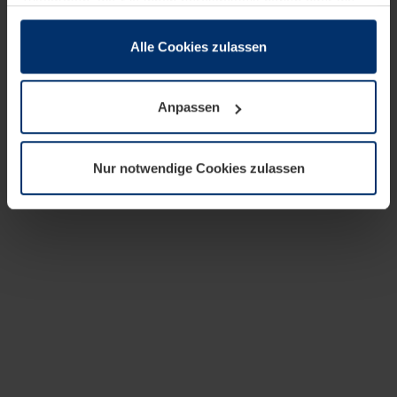
zusammen, die Sie ihnen bereitgestellt haben oder die
sie im Rahmen Ihrer Nutzung der Dienste gesammelt
haben.
Alle Cookies zulassen
Rechtlich können wir Cookies auf Ihrem Gerät speichern,
wenn diese für den Betrieb dieser Seite unbedingt
Anpassen
notwendig sind. Für alle anderen Cookie-Typen benötigen
wir Ihre Erlaubnis. Ihre Einwilligung können Sie jederzeit
in der Cookie-Erläuterung auf der Seite
Nur notwendige Cookies zulassen
Datenschutzerklärung
unserer Website ändern oder
widerrufen.