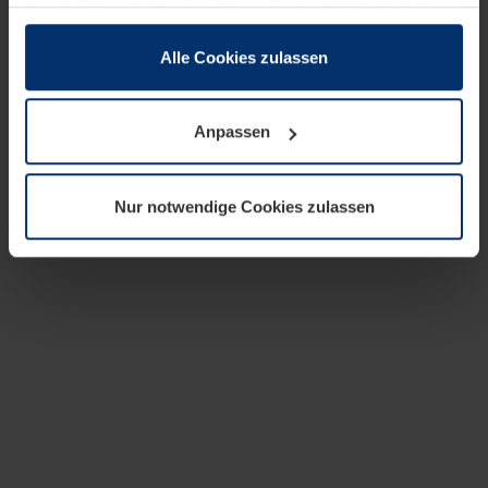
zusammen, die Sie ihnen bereitgestellt haben oder die
sie im Rahmen Ihrer Nutzung der Dienste gesammelt
haben.
Alle Cookies zulassen
Rechtlich können wir Cookies auf Ihrem Gerät speichern,
wenn diese für den Betrieb dieser Seite unbedingt
Anpassen
notwendig sind. Für alle anderen Cookie-Typen benötigen
wir Ihre Erlaubnis. Ihre Einwilligung können Sie jederzeit
in der Cookie-Erläuterung auf der Seite
Nur notwendige Cookies zulassen
Datenschutzerklärung
unserer Website ändern oder
widerrufen.