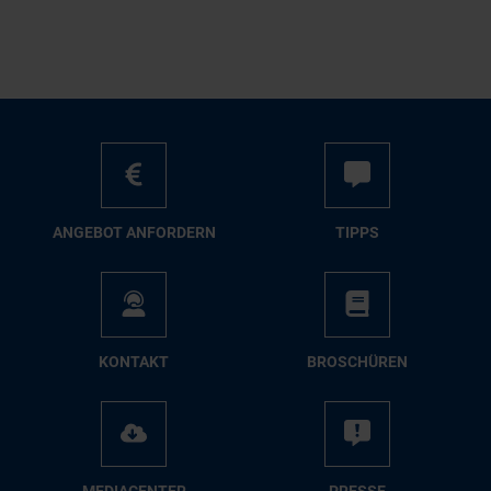
AN­GE­BOT AN­FOR­DERN
TIPPS
KON­TAKT
BRO­SCHÜ­REN