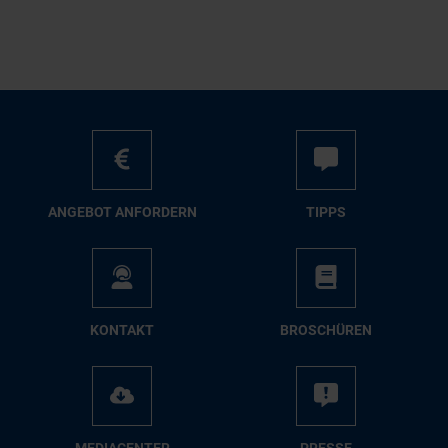
AN­GE­BOT AN­FOR­DERN
TIPPS
KON­TAKT
BRO­SCHÜ­REN