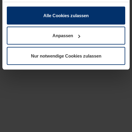
zusammen, die Sie ihnen bereitgestellt haben oder die
sie im Rahmen Ihrer Nutzung der Dienste gesammelt
haben.
Alle Cookies zulassen
Rechtlich können wir Cookies auf Ihrem Gerät speichern,
wenn diese für den Betrieb dieser Seite unbedingt
Anpassen
notwendig sind. Für alle anderen Cookie-Typen benötigen
wir Ihre Erlaubnis. Ihre Einwilligung können Sie jederzeit
in der Cookie-Erläuterung auf der Seite
Nur notwendige Cookies zulassen
Datenschutzerklärung
unserer Website ändern oder
widerrufen.