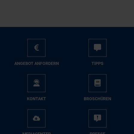
AN­GE­BOT AN­FOR­DERN
TIPPS
KON­TAKT
BRO­SCHÜ­REN