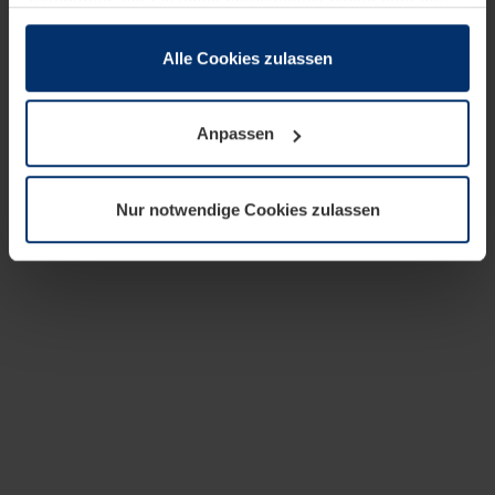
zusammen, die Sie ihnen bereitgestellt haben oder die
sie im Rahmen Ihrer Nutzung der Dienste gesammelt
haben.
Alle Cookies zulassen
Rechtlich können wir Cookies auf Ihrem Gerät speichern,
wenn diese für den Betrieb dieser Seite unbedingt
Anpassen
notwendig sind. Für alle anderen Cookie-Typen benötigen
wir Ihre Erlaubnis. Ihre Einwilligung können Sie jederzeit
in der Cookie-Erläuterung auf der Seite
Nur notwendige Cookies zulassen
Datenschutzerklärung
unserer Website ändern oder
widerrufen.