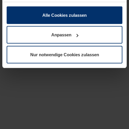
zusammen, die Sie ihnen bereitgestellt haben oder die
sie im Rahmen Ihrer Nutzung der Dienste gesammelt
haben.
Alle Cookies zulassen
Rechtlich können wir Cookies auf Ihrem Gerät speichern,
wenn diese für den Betrieb dieser Seite unbedingt
Anpassen
notwendig sind. Für alle anderen Cookie-Typen benötigen
wir Ihre Erlaubnis. Ihre Einwilligung können Sie jederzeit
in der Cookie-Erläuterung auf der Seite
Nur notwendige Cookies zulassen
Datenschutzerklärung
unserer Website ändern oder
widerrufen.