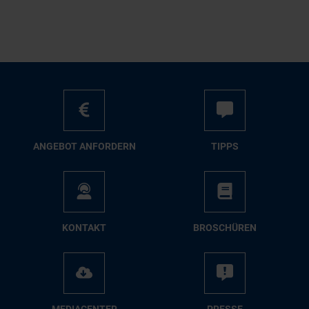
AN­GE­BOT AN­FOR­DERN
TIPPS
KON­TAKT
BRO­SCHÜ­REN