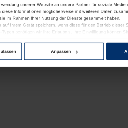
Verwendung unserer Website an unsere Partner für soziale Medi
n diese Informationen möglicherweise mit weiteren Daten zusam
e sie im Rahmen Ihrer Nutzung der Dienste gesammelt haben.
 auf Ihrem Gerät speichern, wenn diese für den Betrieb dieser 
-Typen benötigen wir Ihre Erlaubnis. Ihre Einwilligung können Sie
enschutzerklärung
unserer Website ändern oder widerrufen.
zulassen
Anpassen
A