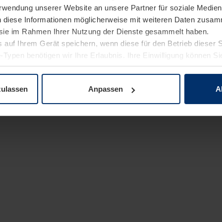
Verwendung unserer Website an unsere Partner für soziale Medi
n diese Informationen möglicherweise mit weiteren Daten zusam
e sie im Rahmen Ihrer Nutzung der Dienste gesammelt haben.
 auf Ihrem Gerät speichern, wenn diese für den Betrieb dieser 
-Typen benötigen wir Ihre Erlaubnis. Ihre Einwilligung können Sie
enschutzerklärung
unserer Website ändern oder widerrufen.
zulassen
Anpassen
A