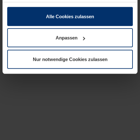
zusammen, die Sie ihnen bereitgestellt haben oder die
sie im Rahmen Ihrer Nutzung der Dienste gesammelt
haben.
Alle Cookies zulassen
Rechtlich können wir Cookies auf Ihrem Gerät speichern,
wenn diese für den Betrieb dieser Seite unbedingt
Anpassen
notwendig sind. Für alle anderen Cookie-Typen benötigen
wir Ihre Erlaubnis. Ihre Einwilligung können Sie jederzeit
in der Cookie-Erläuterung auf der Seite
Nur notwendige Cookies zulassen
Datenschutzerklärung
unserer Website ändern oder
widerrufen.