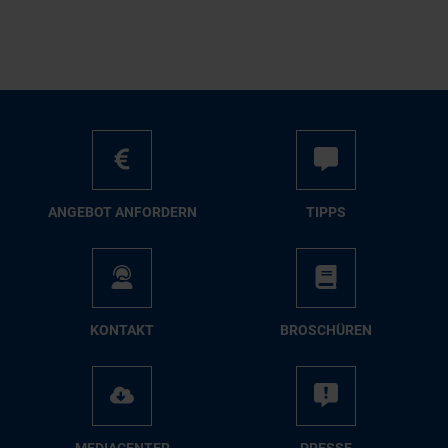
AN­GE­BOT AN­FOR­DERN
TIPPS
KON­TAKT
BRO­SCHÜ­REN