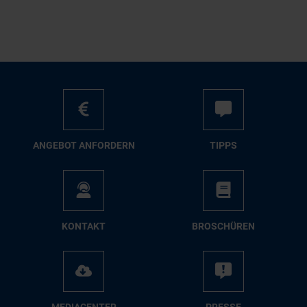
AN­GE­BOT AN­FOR­DERN
TIPPS
KON­TAKT
BRO­SCHÜ­REN