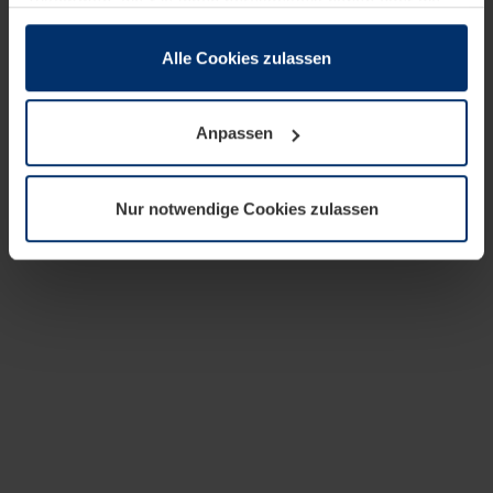
zusammen, die Sie ihnen bereitgestellt haben oder die
sie im Rahmen Ihrer Nutzung der Dienste gesammelt
haben.
Alle Cookies zulassen
Rechtlich können wir Cookies auf Ihrem Gerät speichern,
wenn diese für den Betrieb dieser Seite unbedingt
Anpassen
notwendig sind. Für alle anderen Cookie-Typen benötigen
wir Ihre Erlaubnis. Ihre Einwilligung können Sie jederzeit
in der Cookie-Erläuterung auf der Seite
Nur notwendige Cookies zulassen
Datenschutzerklärung
unserer Website ändern oder
widerrufen.