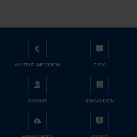
AN­GE­BOT AN­FOR­DERN
TIPPS
KON­TAKT
BRO­SCHÜ­REN