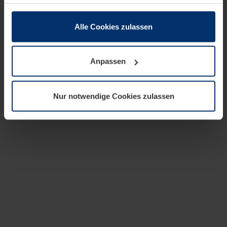
zusammen, die Sie ihnen bereitgestellt haben oder die
sie im Rahmen Ihrer Nutzung der Dienste gesammelt
haben.
Alle Cookies zulassen
Rechtlich können wir Cookies auf Ihrem Gerät speichern,
wenn diese für den Betrieb dieser Seite unbedingt
Anpassen
notwendig sind. Für alle anderen Cookie-Typen benötigen
wir Ihre Erlaubnis. Ihre Einwilligung können Sie jederzeit
in der Cookie-Erläuterung auf der Seite
Nur notwendige Cookies zulassen
Datenschutzerklärung
unserer Website ändern oder
widerrufen.