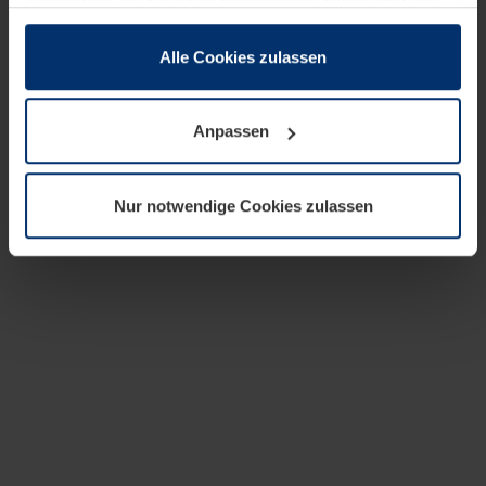
zusammen, die Sie ihnen bereitgestellt haben oder die
sie im Rahmen Ihrer Nutzung der Dienste gesammelt
haben.
Alle Cookies zulassen
Rechtlich können wir Cookies auf Ihrem Gerät speichern,
wenn diese für den Betrieb dieser Seite unbedingt
Anpassen
notwendig sind. Für alle anderen Cookie-Typen benötigen
wir Ihre Erlaubnis. Ihre Einwilligung können Sie jederzeit
in der Cookie-Erläuterung auf der Seite
Nur notwendige Cookies zulassen
Datenschutzerklärung
unserer Website ändern oder
widerrufen.