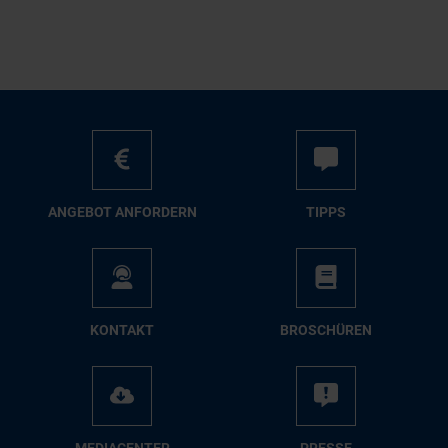
AN­GE­BOT AN­FOR­DERN
TIPPS
KON­TAKT
BRO­SCHÜ­REN