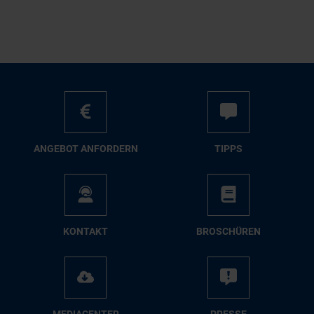
AN­GE­BOT AN­FOR­DERN
TIPPS
KON­TAKT
BRO­SCHÜ­REN