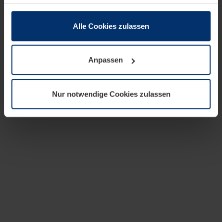
zusammen, die Sie ihnen bereitgestellt haben oder die
sie im Rahmen Ihrer Nutzung der Dienste gesammelt
haben.
Alle Cookies zulassen
Rechtlich können wir Cookies auf Ihrem Gerät speichern,
wenn diese für den Betrieb dieser Seite unbedingt
Anpassen
notwendig sind. Für alle anderen Cookie-Typen benötigen
wir Ihre Erlaubnis. Ihre Einwilligung können Sie jederzeit
in der Cookie-Erläuterung auf der Seite
Nur notwendige Cookies zulassen
Datenschutzerklärung
unserer Website ändern oder
widerrufen.