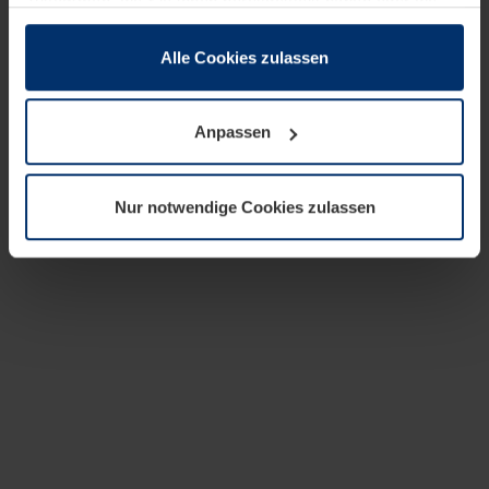
zusammen, die Sie ihnen bereitgestellt haben oder die
sie im Rahmen Ihrer Nutzung der Dienste gesammelt
haben.
Alle Cookies zulassen
Rechtlich können wir Cookies auf Ihrem Gerät speichern,
wenn diese für den Betrieb dieser Seite unbedingt
Anpassen
notwendig sind. Für alle anderen Cookie-Typen benötigen
wir Ihre Erlaubnis. Ihre Einwilligung können Sie jederzeit
in der Cookie-Erläuterung auf der Seite
Nur notwendige Cookies zulassen
Datenschutzerklärung
unserer Website ändern oder
widerrufen.