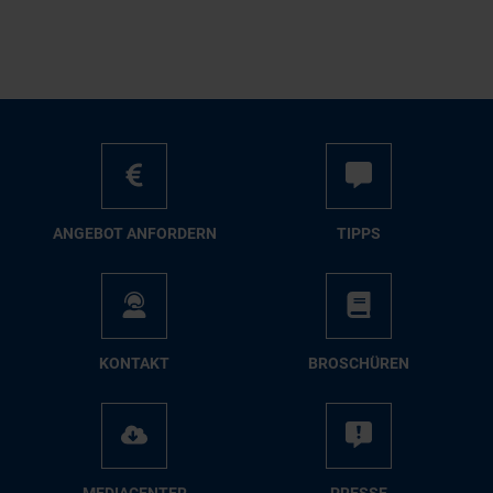
AN­GE­BOT AN­FOR­DERN
TIPPS
KON­TAKT
BRO­SCHÜ­REN