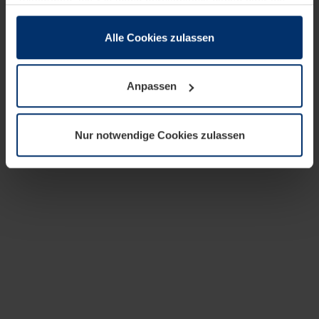
zusammen, die Sie ihnen bereitgestellt haben oder die
sie im Rahmen Ihrer Nutzung der Dienste gesammelt
haben.
Alle Cookies zulassen
Rechtlich können wir Cookies auf Ihrem Gerät speichern,
wenn diese für den Betrieb dieser Seite unbedingt
Anpassen
notwendig sind. Für alle anderen Cookie-Typen benötigen
wir Ihre Erlaubnis. Ihre Einwilligung können Sie jederzeit
in der Cookie-Erläuterung auf der Seite
Nur notwendige Cookies zulassen
Datenschutzerklärung
unserer Website ändern oder
widerrufen.