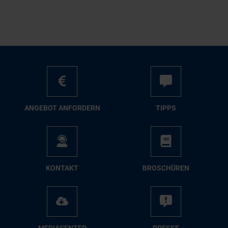
AN­GE­BOT AN­FOR­DERN
TIPPS
KON­TAKT
BRO­SCHÜ­REN