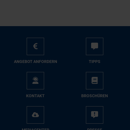
AN­GE­BOT AN­FOR­DERN
TIPPS
KON­TAKT
BRO­SCHÜ­REN