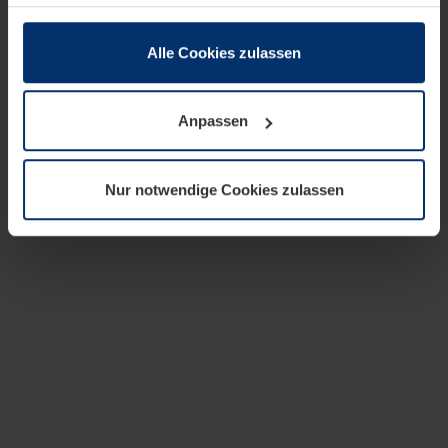
zusammen, die Sie ihnen bereitgestellt haben oder die
sie im Rahmen Ihrer Nutzung der Dienste gesammelt
haben.
Alle Cookies zulassen
Rechtlich können wir Cookies auf Ihrem Gerät speichern,
wenn diese für den Betrieb dieser Seite unbedingt
Anpassen
notwendig sind. Für alle anderen Cookie-Typen benötigen
wir Ihre Erlaubnis. Ihre Einwilligung können Sie jederzeit
in der Cookie-Erläuterung auf der Seite
Nur notwendige Cookies zulassen
Datenschutzerklärung
unserer Website ändern oder
widerrufen.