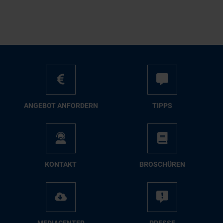
AN­GE­BOT AN­FOR­DERN
TIPPS
KON­TAKT
BRO­SCHÜ­REN