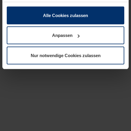
zusammen, die Sie ihnen bereitgestellt haben oder die
sie im Rahmen Ihrer Nutzung der Dienste gesammelt
haben.
Alle Cookies zulassen
Rechtlich können wir Cookies auf Ihrem Gerät speichern,
wenn diese für den Betrieb dieser Seite unbedingt
Anpassen
notwendig sind. Für alle anderen Cookie-Typen benötigen
wir Ihre Erlaubnis. Ihre Einwilligung können Sie jederzeit
in der Cookie-Erläuterung auf der Seite
Nur notwendige Cookies zulassen
Datenschutzerklärung
unserer Website ändern oder
widerrufen.