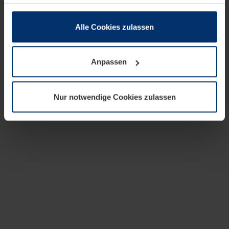
zusammen, die Sie ihnen bereitgestellt haben oder die
sie im Rahmen Ihrer Nutzung der Dienste gesammelt
haben.
Alle Cookies zulassen
Rechtlich können wir Cookies auf Ihrem Gerät speichern,
wenn diese für den Betrieb dieser Seite unbedingt
Anpassen
notwendig sind. Für alle anderen Cookie-Typen benötigen
wir Ihre Erlaubnis. Ihre Einwilligung können Sie jederzeit
in der Cookie-Erläuterung auf der Seite
Nur notwendige Cookies zulassen
Datenschutzerklärung
unserer Website ändern oder
widerrufen.