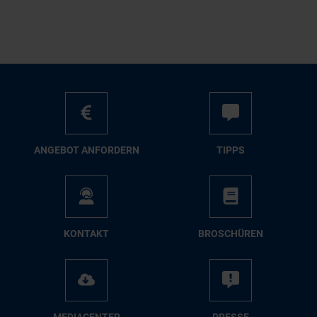
AN­GE­BOT AN­FOR­DERN
TIPPS
KON­TAKT
BRO­SCHÜ­REN