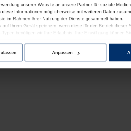
Verwendung unserer Website an unsere Partner für soziale Medi
n diese Informationen möglicherweise mit weiteren Daten zusam
e sie im Rahmen Ihrer Nutzung der Dienste gesammelt haben.
 auf Ihrem Gerät speichern, wenn diese für den Betrieb dieser 
-Typen benötigen wir Ihre Erlaubnis. Ihre Einwilligung können Sie
enschutzerklärung
unserer Website ändern oder widerrufen.
zulassen
Anpassen
A