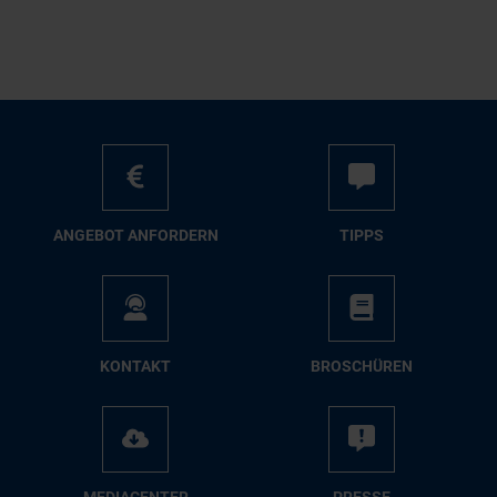
AN­GE­BOT AN­FOR­DERN
TIPPS
KON­TAKT
BRO­SCHÜ­REN