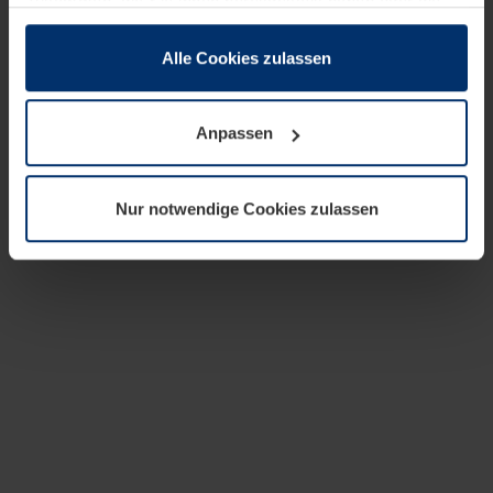
zusammen, die Sie ihnen bereitgestellt haben oder die
sie im Rahmen Ihrer Nutzung der Dienste gesammelt
haben.
Alle Cookies zulassen
Rechtlich können wir Cookies auf Ihrem Gerät speichern,
wenn diese für den Betrieb dieser Seite unbedingt
Anpassen
notwendig sind. Für alle anderen Cookie-Typen benötigen
wir Ihre Erlaubnis. Ihre Einwilligung können Sie jederzeit
in der Cookie-Erläuterung auf der Seite
Nur notwendige Cookies zulassen
Datenschutzerklärung
unserer Website ändern oder
widerrufen.