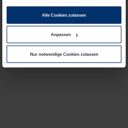
zusammen, die Sie ihnen bereitgestellt haben oder die
sie im Rahmen Ihrer Nutzung der Dienste gesammelt
haben.
Alle Cookies zulassen
Rechtlich können wir Cookies auf Ihrem Gerät speichern,
wenn diese für den Betrieb dieser Seite unbedingt
Anpassen
notwendig sind. Für alle anderen Cookie-Typen benötigen
wir Ihre Erlaubnis. Ihre Einwilligung können Sie jederzeit
in der Cookie-Erläuterung auf der Seite
Nur notwendige Cookies zulassen
Datenschutzerklärung
unserer Website ändern oder
widerrufen.