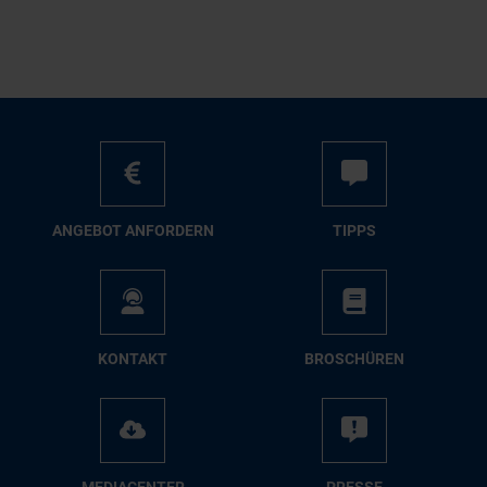
AN­GE­BOT AN­FOR­DERN
TIPPS
KON­TAKT
BRO­SCHÜ­REN