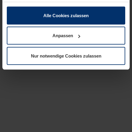
zusammen, die Sie ihnen bereitgestellt haben oder die
sie im Rahmen Ihrer Nutzung der Dienste gesammelt
haben.
Alle Cookies zulassen
Rechtlich können wir Cookies auf Ihrem Gerät speichern,
wenn diese für den Betrieb dieser Seite unbedingt
Anpassen
notwendig sind. Für alle anderen Cookie-Typen benötigen
wir Ihre Erlaubnis. Ihre Einwilligung können Sie jederzeit
in der Cookie-Erläuterung auf der Seite
Nur notwendige Cookies zulassen
Datenschutzerklärung
unserer Website ändern oder
widerrufen.