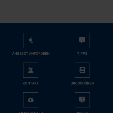
AN­GE­BOT AN­FOR­DERN
TIPPS
KON­TAKT
BRO­SCHÜ­REN