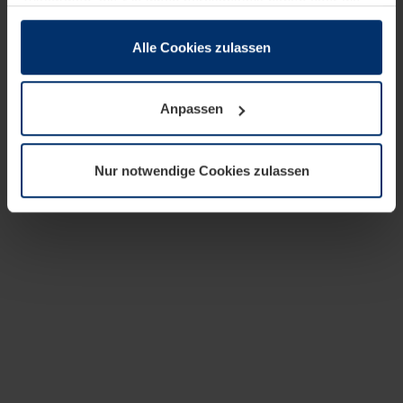
zusammen, die Sie ihnen bereitgestellt haben oder die
sie im Rahmen Ihrer Nutzung der Dienste gesammelt
haben.
Alle Cookies zulassen
Rechtlich können wir Cookies auf Ihrem Gerät speichern,
wenn diese für den Betrieb dieser Seite unbedingt
Anpassen
notwendig sind. Für alle anderen Cookie-Typen benötigen
wir Ihre Erlaubnis. Ihre Einwilligung können Sie jederzeit
in der Cookie-Erläuterung auf der Seite
Nur notwendige Cookies zulassen
Datenschutzerklärung
unserer Website ändern oder
widerrufen.