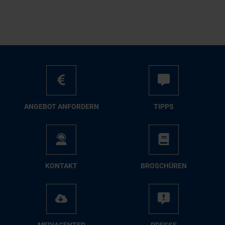
AN­GE­BOT AN­FOR­DERN
TIPPS
KON­TAKT
BRO­SCHÜ­REN