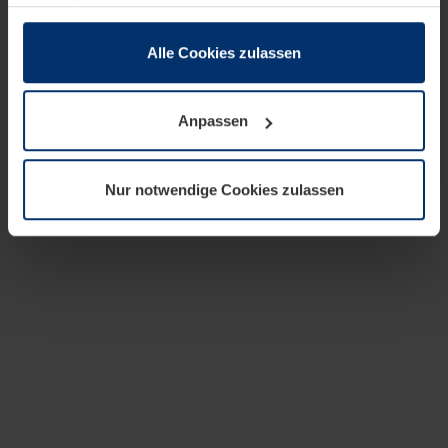
zusammen, die Sie ihnen bereitgestellt haben oder die
sie im Rahmen Ihrer Nutzung der Dienste gesammelt
haben.
Alle Cookies zulassen
Rechtlich können wir Cookies auf Ihrem Gerät speichern,
wenn diese für den Betrieb dieser Seite unbedingt
Anpassen
notwendig sind. Für alle anderen Cookie-Typen benötigen
wir Ihre Erlaubnis. Ihre Einwilligung können Sie jederzeit
in der Cookie-Erläuterung auf der Seite
Nur notwendige Cookies zulassen
Datenschutzerklärung
unserer Website ändern oder
widerrufen.