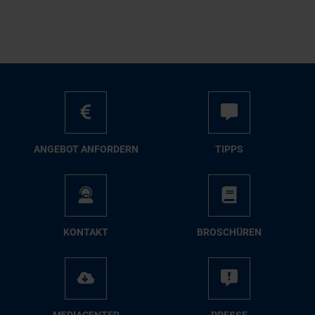
AN­GE­BOT AN­FOR­DERN
TIPPS
KON­TAKT
BRO­SCHÜ­REN