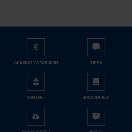
AN­GE­BOT AN­FOR­DERN
TIPPS
KON­TAKT
BRO­SCHÜ­REN