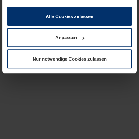
zusammen, die Sie ihnen bereitgestellt haben oder die
sie im Rahmen Ihrer Nutzung der Dienste gesammelt
haben.
Alle Cookies zulassen
Rechtlich können wir Cookies auf Ihrem Gerät speichern,
wenn diese für den Betrieb dieser Seite unbedingt
Anpassen
notwendig sind. Für alle anderen Cookie-Typen benötigen
wir Ihre Erlaubnis. Ihre Einwilligung können Sie jederzeit
in der Cookie-Erläuterung auf der Seite
Nur notwendige Cookies zulassen
Datenschutzerklärung
unserer Website ändern oder
widerrufen.