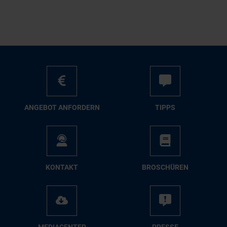
AN­GE­BOT AN­FOR­DERN
TIPPS
KON­TAKT
BRO­SCHÜ­REN