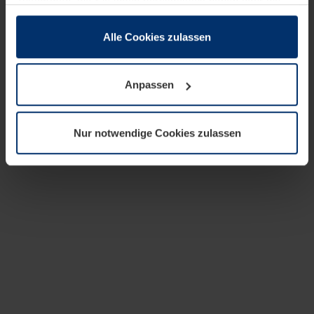
zusammen, die Sie ihnen bereitgestellt haben oder die
sie im Rahmen Ihrer Nutzung der Dienste gesammelt
haben.
Alle Cookies zulassen
Rechtlich können wir Cookies auf Ihrem Gerät speichern,
wenn diese für den Betrieb dieser Seite unbedingt
Anpassen
notwendig sind. Für alle anderen Cookie-Typen benötigen
wir Ihre Erlaubnis. Ihre Einwilligung können Sie jederzeit
in der Cookie-Erläuterung auf der Seite
Nur notwendige Cookies zulassen
Datenschutzerklärung
unserer Website ändern oder
widerrufen.