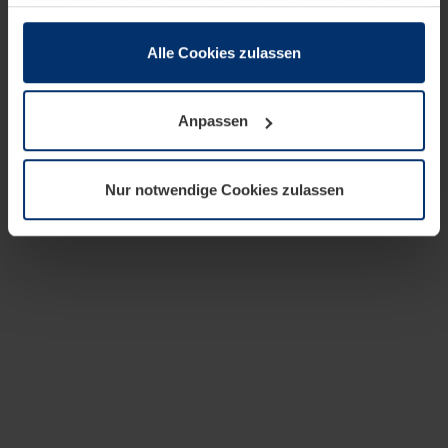
zusammen, die Sie ihnen bereitgestellt haben oder die
sie im Rahmen Ihrer Nutzung der Dienste gesammelt
haben.
Alle Cookies zulassen
Rechtlich können wir Cookies auf Ihrem Gerät speichern,
wenn diese für den Betrieb dieser Seite unbedingt
Anpassen
notwendig sind. Für alle anderen Cookie-Typen benötigen
wir Ihre Erlaubnis. Ihre Einwilligung können Sie jederzeit
in der Cookie-Erläuterung auf der Seite
Nur notwendige Cookies zulassen
Datenschutzerklärung
unserer Website ändern oder
widerrufen.