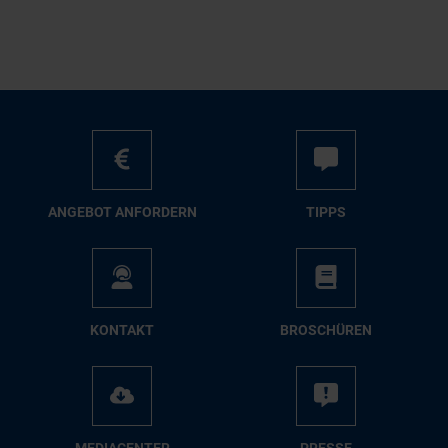
AN­GE­BOT AN­FOR­DERN
TIPPS
KON­TAKT
BRO­SCHÜ­REN