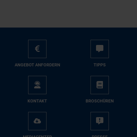
AN­GE­BOT AN­FOR­DERN
TIPPS
KON­TAKT
BRO­SCHÜ­REN