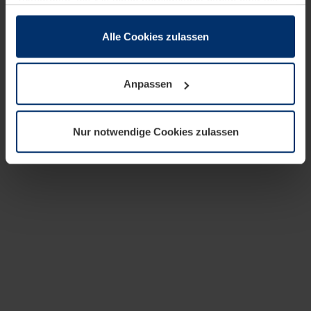
zusammen, die Sie ihnen bereitgestellt haben oder die
sie im Rahmen Ihrer Nutzung der Dienste gesammelt
haben.
Alle Cookies zulassen
Rechtlich können wir Cookies auf Ihrem Gerät speichern,
wenn diese für den Betrieb dieser Seite unbedingt
Anpassen
notwendig sind. Für alle anderen Cookie-Typen benötigen
wir Ihre Erlaubnis. Ihre Einwilligung können Sie jederzeit
in der Cookie-Erläuterung auf der Seite
Nur notwendige Cookies zulassen
Datenschutzerklärung
unserer Website ändern oder
widerrufen.