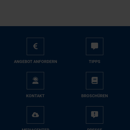
AN­GE­BOT AN­FOR­DERN
TIPPS
KON­TAKT
BRO­SCHÜ­REN