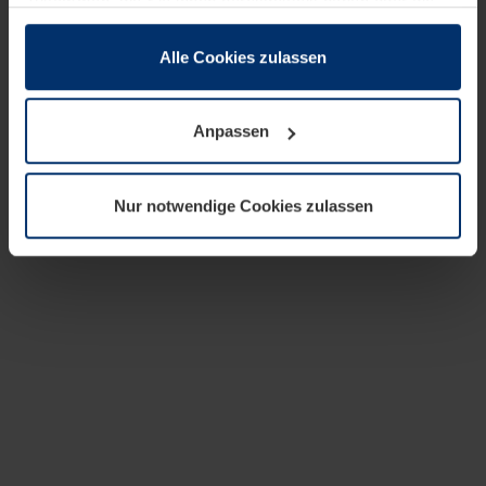
zusammen, die Sie ihnen bereitgestellt haben oder die
sie im Rahmen Ihrer Nutzung der Dienste gesammelt
haben.
Alle Cookies zulassen
Rechtlich können wir Cookies auf Ihrem Gerät speichern,
wenn diese für den Betrieb dieser Seite unbedingt
Anpassen
notwendig sind. Für alle anderen Cookie-Typen benötigen
wir Ihre Erlaubnis. Ihre Einwilligung können Sie jederzeit
in der Cookie-Erläuterung auf der Seite
Nur notwendige Cookies zulassen
Datenschutzerklärung
unserer Website ändern oder
widerrufen.