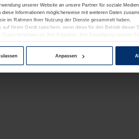
Verwendung unserer Website an unsere Partner für soziale Medi
n diese Informationen möglicherweise mit weiteren Daten zusam
e sie im Rahmen Ihrer Nutzung der Dienste gesammelt haben.
 auf Ihrem Gerät speichern, wenn diese für den Betrieb dieser 
-Typen benötigen wir Ihre Erlaubnis. Ihre Einwilligung können Sie
enschutzerklärung
unserer Website ändern oder widerrufen.
zulassen
Anpassen
A