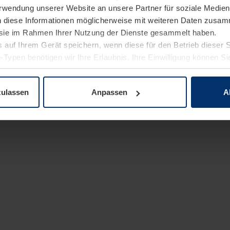
Verwendung unserer Website an unsere Partner für soziale Medi
n diese Informationen möglicherweise mit weiteren Daten zusam
e sie im Rahmen Ihrer Nutzung der Dienste gesammelt haben.
 auf Ihrem Gerät speichern, wenn diese für den Betrieb dieser 
-Typen benötigen wir Ihre Erlaubnis. Ihre Einwilligung können Sie
enschutzerklärung
unserer Website ändern oder widerrufen.
zulassen
Anpassen
A