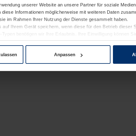
Verwendung unserer Website an unsere Partner für soziale Medi
n diese Informationen möglicherweise mit weiteren Daten zusam
e sie im Rahmen Ihrer Nutzung der Dienste gesammelt haben.
 auf Ihrem Gerät speichern, wenn diese für den Betrieb dieser 
-Typen benötigen wir Ihre Erlaubnis. Ihre Einwilligung können Sie
enschutzerklärung
unserer Website ändern oder widerrufen.
zulassen
Anpassen
A