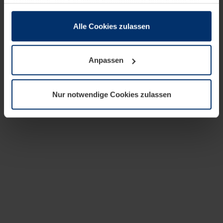
zusammen, die Sie ihnen bereitgestellt haben oder die
sie im Rahmen Ihrer Nutzung der Dienste gesammelt
haben.
Alle Cookies zulassen
Rechtlich können wir Cookies auf Ihrem Gerät speichern,
wenn diese für den Betrieb dieser Seite unbedingt
Anpassen
notwendig sind. Für alle anderen Cookie-Typen benötigen
wir Ihre Erlaubnis. Ihre Einwilligung können Sie jederzeit
in der Cookie-Erläuterung auf der Seite
Nur notwendige Cookies zulassen
Datenschutzerklärung
unserer Website ändern oder
widerrufen.