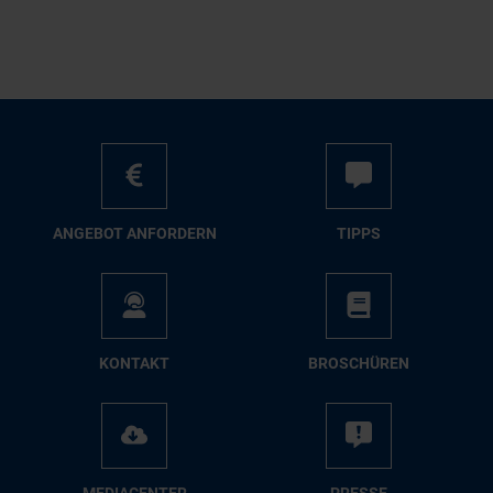
AN­GE­BOT AN­FOR­DERN
TIPPS
KON­TAKT
BRO­SCHÜ­REN