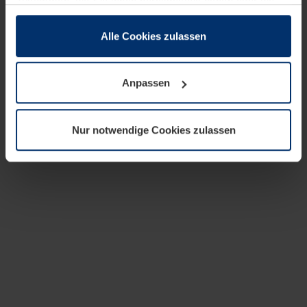
zusammen, die Sie ihnen bereitgestellt haben oder die
sie im Rahmen Ihrer Nutzung der Dienste gesammelt
haben.
Alle Cookies zulassen
Rechtlich können wir Cookies auf Ihrem Gerät speichern,
wenn diese für den Betrieb dieser Seite unbedingt
Anpassen
notwendig sind. Für alle anderen Cookie-Typen benötigen
wir Ihre Erlaubnis. Ihre Einwilligung können Sie jederzeit
in der Cookie-Erläuterung auf der Seite
Nur notwendige Cookies zulassen
Datenschutzerklärung
unserer Website ändern oder
widerrufen.