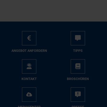
AN­GE­BOT AN­FOR­DERN
TIPPS
KON­TAKT
BRO­SCHÜ­REN