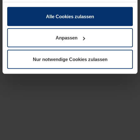
zusammen, die Sie ihnen bereitgestellt haben oder die
sie im Rahmen Ihrer Nutzung der Dienste gesammelt
haben.
Alle Cookies zulassen
Rechtlich können wir Cookies auf Ihrem Gerät speichern,
wenn diese für den Betrieb dieser Seite unbedingt
Anpassen
notwendig sind. Für alle anderen Cookie-Typen benötigen
wir Ihre Erlaubnis. Ihre Einwilligung können Sie jederzeit
in der Cookie-Erläuterung auf der Seite
Nur notwendige Cookies zulassen
Datenschutzerklärung
unserer Website ändern oder
widerrufen.