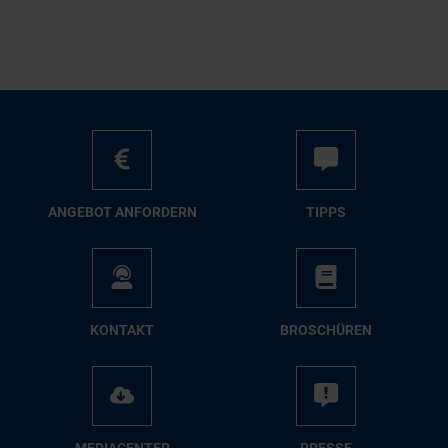
AN­GE­BOT AN­FOR­DERN
TIPPS
KON­TAKT
BRO­SCHÜ­REN