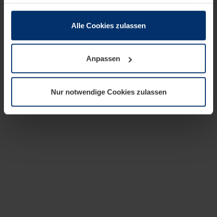
zusammen, die Sie ihnen bereitgestellt haben oder die
sie im Rahmen Ihrer Nutzung der Dienste gesammelt
haben.
Alle Cookies zulassen
Rechtlich können wir Cookies auf Ihrem Gerät speichern,
wenn diese für den Betrieb dieser Seite unbedingt
Anpassen
notwendig sind. Für alle anderen Cookie-Typen benötigen
wir Ihre Erlaubnis. Ihre Einwilligung können Sie jederzeit
in der Cookie-Erläuterung auf der Seite
Nur notwendige Cookies zulassen
Datenschutzerklärung
unserer Website ändern oder
widerrufen.