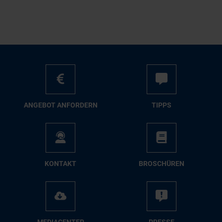
AN­GE­BOT AN­FOR­DERN
TIPPS
KON­TAKT
BRO­SCHÜ­REN