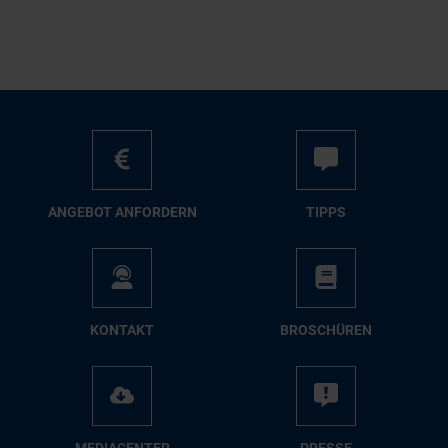
AN­GE­BOT AN­FOR­DERN
TIPPS
KON­TAKT
BRO­SCHÜ­REN