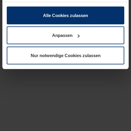
zusammen, die Sie ihnen bereitgestellt haben oder die
sie im Rahmen Ihrer Nutzung der Dienste gesammelt
haben.
Alle Cookies zulassen
Rechtlich können wir Cookies auf Ihrem Gerät speichern,
wenn diese für den Betrieb dieser Seite unbedingt
Anpassen
notwendig sind. Für alle anderen Cookie-Typen benötigen
wir Ihre Erlaubnis. Ihre Einwilligung können Sie jederzeit
in der Cookie-Erläuterung auf der Seite
Nur notwendige Cookies zulassen
Datenschutzerklärung
unserer Website ändern oder
widerrufen.