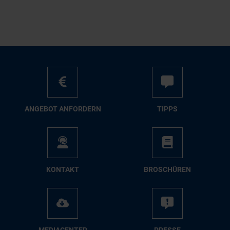
AN­GE­BOT AN­FOR­DERN
TIPPS
KON­TAKT
BRO­SCHÜ­REN