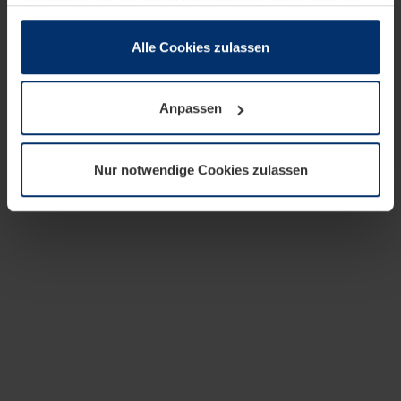
zusammen, die Sie ihnen bereitgestellt haben oder die
sie im Rahmen Ihrer Nutzung der Dienste gesammelt
haben.
Alle Cookies zulassen
Rechtlich können wir Cookies auf Ihrem Gerät speichern,
wenn diese für den Betrieb dieser Seite unbedingt
Anpassen
notwendig sind. Für alle anderen Cookie-Typen benötigen
wir Ihre Erlaubnis. Ihre Einwilligung können Sie jederzeit
in der Cookie-Erläuterung auf der Seite
Nur notwendige Cookies zulassen
Datenschutzerklärung
unserer Website ändern oder
widerrufen.