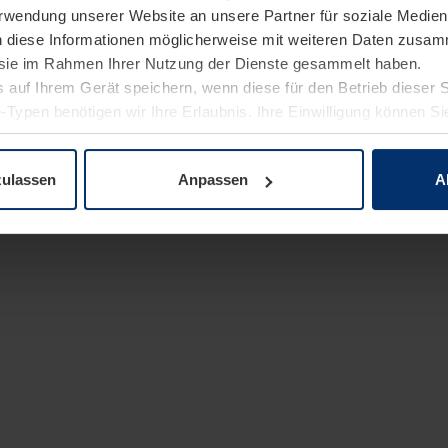
Verwendung unserer Website an unsere Partner für soziale Medi
n diese Informationen möglicherweise mit weiteren Daten zusam
e sie im Rahmen Ihrer Nutzung der Dienste gesammelt haben.
 auf Ihrem Gerät speichern, wenn diese für den Betrieb dieser 
-Typen benötigen wir Ihre Erlaubnis. Ihre Einwilligung können Sie
enschutzerklärung
unserer Website ändern oder widerrufen.
zulassen
Anpassen
A