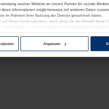
Verwendung unserer Website an unsere Partner für soziale Medi
n diese Informationen möglicherweise mit weiteren Daten zusam
e sie im Rahmen Ihrer Nutzung der Dienste gesammelt haben.
 auf Ihrem Gerät speichern, wenn diese für den Betrieb dieser 
-Typen benötigen wir Ihre Erlaubnis. Ihre Einwilligung können Sie
enschutzerklärung
unserer Website ändern oder widerrufen.
zulassen
Anpassen
A