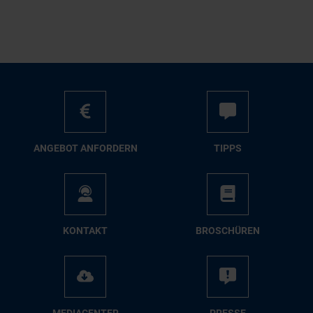
AN­GE­BOT AN­FOR­DERN
TIPPS
KON­TAKT
BRO­SCHÜ­REN