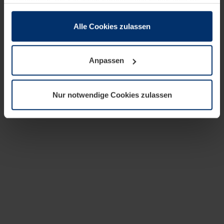
zusammen, die Sie ihnen bereitgestellt haben oder die
sie im Rahmen Ihrer Nutzung der Dienste gesammelt
haben.
Alle Cookies zulassen
Rechtlich können wir Cookies auf Ihrem Gerät speichern,
wenn diese für den Betrieb dieser Seite unbedingt
Anpassen
notwendig sind. Für alle anderen Cookie-Typen benötigen
wir Ihre Erlaubnis. Ihre Einwilligung können Sie jederzeit
in der Cookie-Erläuterung auf der Seite
Nur notwendige Cookies zulassen
Datenschutzerklärung
unserer Website ändern oder
widerrufen.