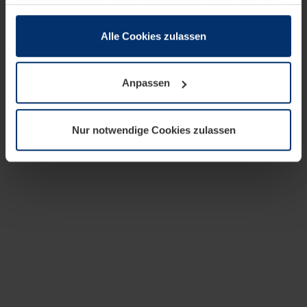
zusammen, die Sie ihnen bereitgestellt haben oder die
sie im Rahmen Ihrer Nutzung der Dienste gesammelt
haben.
Alle Cookies zulassen
Rechtlich können wir Cookies auf Ihrem Gerät speichern,
wenn diese für den Betrieb dieser Seite unbedingt
Anpassen
notwendig sind. Für alle anderen Cookie-Typen benötigen
wir Ihre Erlaubnis. Ihre Einwilligung können Sie jederzeit
in der Cookie-Erläuterung auf der Seite
Nur notwendige Cookies zulassen
Datenschutzerklärung
unserer Website ändern oder
widerrufen.