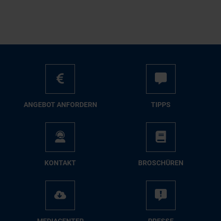
AN­GE­BOT AN­FOR­DERN
TIPPS
KON­TAKT
BRO­SCHÜ­REN