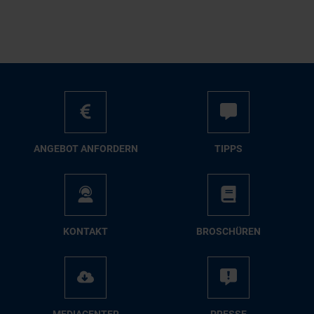
AN­GE­BOT AN­FOR­DERN
TIPPS
KON­TAKT
BRO­SCHÜ­REN