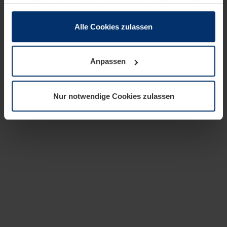
zusammen, die Sie ihnen bereitgestellt haben oder die
sie im Rahmen Ihrer Nutzung der Dienste gesammelt
haben.
Alle Cookies zulassen
Rechtlich können wir Cookies auf Ihrem Gerät speichern,
wenn diese für den Betrieb dieser Seite unbedingt
Anpassen
notwendig sind. Für alle anderen Cookie-Typen benötigen
wir Ihre Erlaubnis. Ihre Einwilligung können Sie jederzeit
in der Cookie-Erläuterung auf der Seite
Nur notwendige Cookies zulassen
Datenschutzerklärung
unserer Website ändern oder
widerrufen.