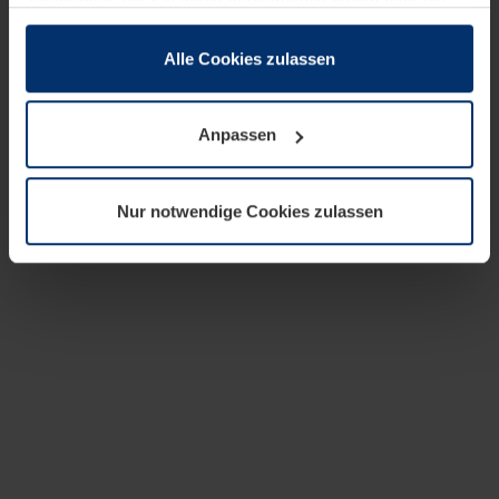
zusammen, die Sie ihnen bereitgestellt haben oder die
sie im Rahmen Ihrer Nutzung der Dienste gesammelt
haben.
Alle Cookies zulassen
Rechtlich können wir Cookies auf Ihrem Gerät speichern,
wenn diese für den Betrieb dieser Seite unbedingt
Anpassen
notwendig sind. Für alle anderen Cookie-Typen benötigen
wir Ihre Erlaubnis. Ihre Einwilligung können Sie jederzeit
in der Cookie-Erläuterung auf der Seite
Nur notwendige Cookies zulassen
Datenschutzerklärung
unserer Website ändern oder
widerrufen.