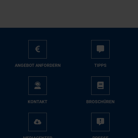
AN­GE­BOT AN­FOR­DERN
TIPPS
KON­TAKT
BRO­SCHÜ­REN