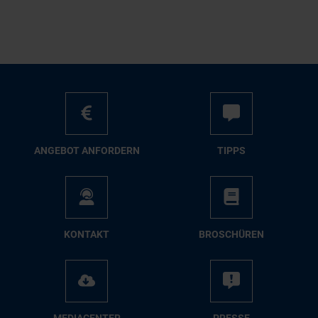
AN­GE­BOT AN­FOR­DERN
TIPPS
KON­TAKT
BRO­SCHÜ­REN