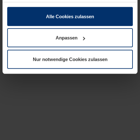
zusammen, die Sie ihnen bereitgestellt haben oder die
sie im Rahmen Ihrer Nutzung der Dienste gesammelt
haben.
Alle Cookies zulassen
Rechtlich können wir Cookies auf Ihrem Gerät speichern,
wenn diese für den Betrieb dieser Seite unbedingt
Anpassen
notwendig sind. Für alle anderen Cookie-Typen benötigen
wir Ihre Erlaubnis. Ihre Einwilligung können Sie jederzeit
in der Cookie-Erläuterung auf der Seite
Nur notwendige Cookies zulassen
Datenschutzerklärung
unserer Website ändern oder
widerrufen.