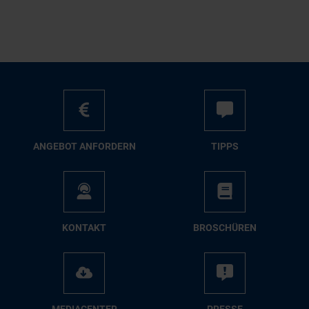
AN­GE­BOT AN­FOR­DERN
TIPPS
KON­TAKT
BRO­SCHÜ­REN