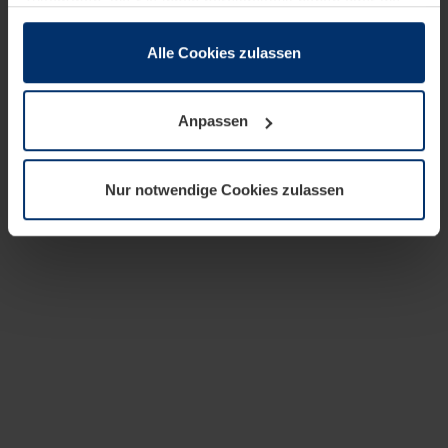
zusammen, die Sie ihnen bereitgestellt haben oder die
sie im Rahmen Ihrer Nutzung der Dienste gesammelt
haben.
Alle Cookies zulassen
Rechtlich können wir Cookies auf Ihrem Gerät speichern,
wenn diese für den Betrieb dieser Seite unbedingt
Anpassen
notwendig sind. Für alle anderen Cookie-Typen benötigen
wir Ihre Erlaubnis. Ihre Einwilligung können Sie jederzeit
in der Cookie-Erläuterung auf der Seite
Nur notwendige Cookies zulassen
Datenschutzerklärung
unserer Website ändern oder
widerrufen.