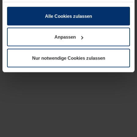
zusammen, die Sie ihnen bereitgestellt haben oder die
sie im Rahmen Ihrer Nutzung der Dienste gesammelt
haben.
Alle Cookies zulassen
Rechtlich können wir Cookies auf Ihrem Gerät speichern,
wenn diese für den Betrieb dieser Seite unbedingt
Anpassen
notwendig sind. Für alle anderen Cookie-Typen benötigen
wir Ihre Erlaubnis. Ihre Einwilligung können Sie jederzeit
in der Cookie-Erläuterung auf der Seite
Nur notwendige Cookies zulassen
Datenschutzerklärung
unserer Website ändern oder
widerrufen.