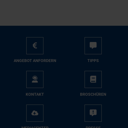
AN­GE­BOT AN­FOR­DERN
TIPPS
KON­TAKT
BRO­SCHÜ­REN