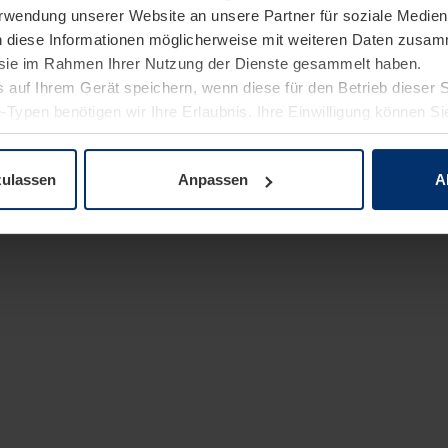
Verwendung unserer Website an unsere Partner für soziale Medi
n diese Informationen möglicherweise mit weiteren Daten zusam
e sie im Rahmen Ihrer Nutzung der Dienste gesammelt haben.
 auf Ihrem Gerät speichern, wenn diese für den Betrieb dieser 
-Typen benötigen wir Ihre Erlaubnis. Ihre Einwilligung können Sie
enschutzerklärung
unserer Website ändern oder widerrufen.
zulassen
Anpassen
A