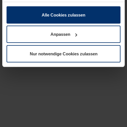
zusammen, die Sie ihnen bereitgestellt haben oder die
sie im Rahmen Ihrer Nutzung der Dienste gesammelt
haben.
Alle Cookies zulassen
Rechtlich können wir Cookies auf Ihrem Gerät speichern,
wenn diese für den Betrieb dieser Seite unbedingt
Anpassen
notwendig sind. Für alle anderen Cookie-Typen benötigen
wir Ihre Erlaubnis. Ihre Einwilligung können Sie jederzeit
in der Cookie-Erläuterung auf der Seite
Nur notwendige Cookies zulassen
Datenschutzerklärung
unserer Website ändern oder
widerrufen.