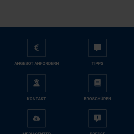
AN­GE­BOT AN­FOR­DERN
TIPPS
KON­TAKT
BRO­SCHÜ­REN